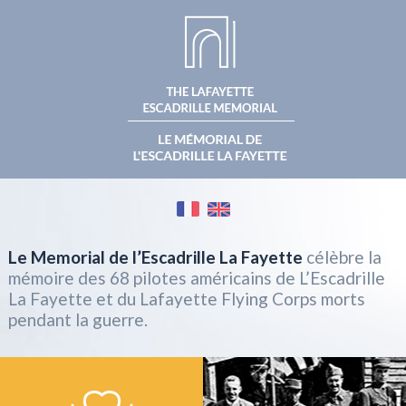
Le Memorial de l’Escadrille La Fayette
célèbre la
mémoire des 68 pilotes américains de L’Escadrille
La Fayette et du Lafayette Flying Corps morts
pendant la guerre.